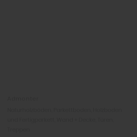
widerrufen und in den Cookie-
Einstellungen entsprechend ändern. In
unseren
Datenschutzhinweisen
finden Sie
weitere entsprechende Informationen.
Admonter
Naturholzböden, Parkettboden, Holzboden
und Fertigparkett, Wand + Decke, Türen,
Treppen