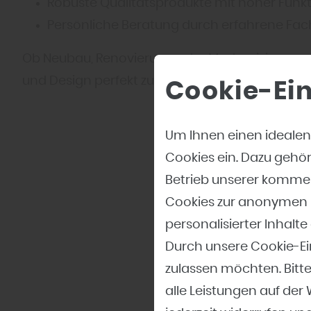
Robuste Qualitätsprodukte mit hoher Funkt
Persönliche Beratung durch erfahrene Fac
Ob Neubau, Renovierung oder Modernisierung – 
und Design perfekt zusammenspielen.
Cookie-Ei
Um Ihnen einen idealen
Cookies ein. Dazu gehö
Betrieb unserer kommer
Cookies zur anonymen E
personalisierter Inhal
Durch unsere Cookie-Ei
Blättern Sie durch
zulassen möchten. Bitte
alle Leistungen auf der