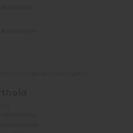
duktspektrum:
d Ausführungen
nd zuverlässige Funktion ausgelegt.
rthold
läge
d Oberflächen
nrichtungsstile