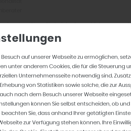
ionalität
hberater
wir unterstützen Sie bei der Auswahl der passend
nstellungen
 Besuch auf unserer Webseite zu ermöglichen, set
ren unter anderem Cookies, die für die Steuerung 
ziellen Unternehmensseite notwendig sind. Zusätz
rhebung von Statistiken sowie solche, die zur Aus
Türdrücker-Kataloge
te auch nach dem Besuch unserer Webseite eingese
nstellungen können Sie selbst entscheiden, ob und
 unsere Kataloge und entdecken Sie die Vielfalt uns
 beachten Sie, dass anhand Ihrer getätigten Einste
Beschläge.
 Webseite zur Verfügung stehen können. Ihre Einwil