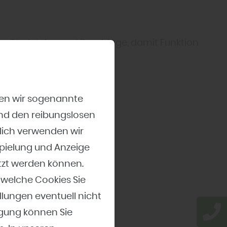
en Türdrücker und Beschläge, damit Funktion
zen wir sogenannte
und den reibungslosen
lich verwenden wir
spielung und Anzeige
tzt werden können.
 welche Cookies Sie
erer Türdrücker und
llungen eventuell nicht
ligung können Sie