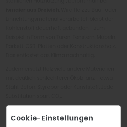
stofflichen Holznutzung“, betont man bei
ismaier aus Dreieich
: Wird Holz zu Bau- oder
Einrichtungsmaterial verarbeitet, bleibt der
Kohlenstoff dauerhaft gebunden – zum
Beispiel in Form von Türen, Fenstern, Möbeln,
Parkett, OSB-Platten oder Konstruktionsholz.
Das entlastet das Klima nachhaltig.
Zudem ersetzt Holz viele andere Materialien
mit deutlich schlechterer Ökobilanz – etwa
Stahl, Beton, Styropor oder Kunststoff. Jede
Substitution spart CO₂.
Ein paar Beispiele:
Cookie-Einstellungen
25 m² Parkettboden
speichern rund
230