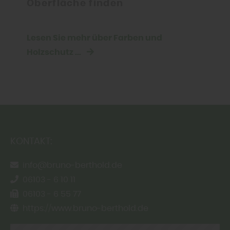
Oberfläche finden
Lesen Sie mehr über Farben und
Holzschutz ...
KONTAKT:
info@bruno-berthold.de
06103 - 6 10 11
06103 - 6 55 77
https://www.bruno-berthold.de