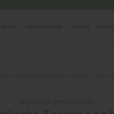
BODEN
TÜREN & FENSTER
TREPPEN
HOLZBA
erte Terrassenhölzer: langlebig & natürlich – Was m
ismaier empfiehlt: