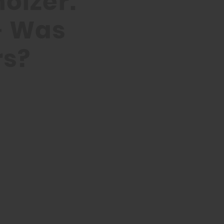
ölzer:
 – Was
rs?