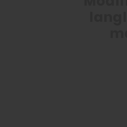
Modif
langl
ma