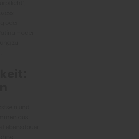
pflicht“,
ozess
ng oder
Patina – oder
bung zu
.
keit:
en
sstsein und
stammen aus
ge Lebensdauer
 ohne