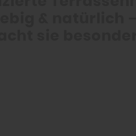
izierte Terrassenh
ebig & natürlich
cht sie besonde