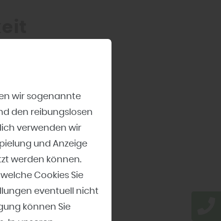
eit
ern an die
hölzer gelten
 Alternative
zen wir sogenannte
 werden
und den reibungslosen
ll, UV-
lich verwenden wir
anz ohne den
spielung und Anzeige
tzt werden können.
 welche Cookies Sie
– und
llungen eventuell nicht
ligung können Sie