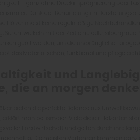
higkeit – ganz ohne Druckimprägnierung oder Lasur
ei ismaier. Dank der Behandlung im Herstellungspr
se Hölzer meist keine regelmäßige Nachbehandlu
 Sie entwickeln mit der Zeit eine edle, silbergraue 
nsch geölt werden, um die ursprüngliche Farbge
leibt das Material schön, funktional und pflegeleicht
ltigkeit und Langlebig
le, die an morgen denk
 Hölzer bieten die perfekte Balance aus Umweltbewu
, erklärt man bei ismaier. Viele dieser Holzarten 
svoller Forstwirtschaft und gelten durch ihre lan
 nachhaltig. Die meisten Verfahren kommen ganz