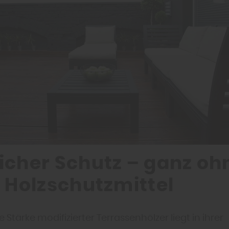
icher Schutz – ganz oh
e Holzschutzmittel
 Stärke modifizierter Terrassenhölzer liegt in ihrer