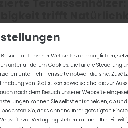
zierte Terrassenhölzer:
bigkeit trifft Natürlichk
e Terrasse baut, denkt nicht nur an die Optik, sond
nstellungen
 man bei ismaier in Dreieich. Modifizierte Terrassen
 langlebig und widerstandsfähig – eine nachhaltige
 Besuch auf unserer Webseite zu ermöglichen, set
n Holzarten. Durch spezielle Veredelungsverfahren
ren unter anderem Cookies, die für die Steuerung 
zer optimiert, um besser gegen Feuchtigkeit, Pilzbefa
ziellen Unternehmensseite notwendig sind. Zusätz
 Witterungseinflüsse geschützt zu sein. Und das g
rhebung von Statistiken sowie solche, die zur Aus
chädlichen Chemikalien.
te auch nach dem Besuch unserer Webseite eingese
nstellungen können Sie selbst entscheiden, ob und
nd modifizierte Hölzer 
 beachten Sie, dass anhand Ihrer getätigten Einste
lohnen sie sich?
 Webseite zur Verfügung stehen können. Ihre Einwil