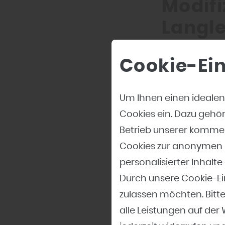
Modifi
Langle
„Wer heute ein
Cookie-Ei
Zukunft“, sagt
als besonders
Um Ihnen einen idealen
zu klassische
Cookies ein. Dazu gehö
natürliche Höl
Betrieb unserer kommer
Strahlung und
Cookies zur anonymen E
Einsatz von s
personalisierter Inhal
Durch unsere Cookie-Ei
Was si
zulassen möchten. Bitte
warum 
alle Leistungen auf der