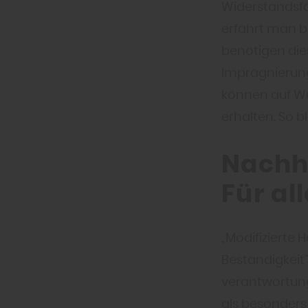
Widerstandsfä
erfährt man b
benötigen die
Imprägnierung.
können auf Wu
erhalten. So b
Nachha
Für al
„Modifizierte
Beständigkeit“
verantwortung
als besonders